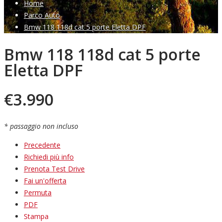
Home
Parco Auto
Bmw 118 118d cat 5 porte Eletta DPF
Bmw 118 118d cat 5 porte
Eletta DPF
€
3.990
* passaggio non incluso
Precedente
Richiedi più info
Prenota Test Drive
Fai un'offerta
Permuta
PDF
Stampa