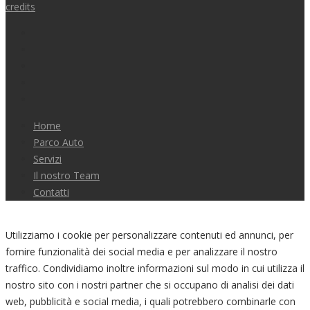
credits
Home
Parco Auto
Servizi
Il nostro Team
Contatti
Utilizziamo i cookie per personalizzare contenuti ed annunci, per
fornire funzionalità dei social media e per analizzare il nostro
traffico. Condividiamo inoltre informazioni sul modo in cui utilizza il
nostro sito con i nostri partner che si occupano di analisi dei dati
web, pubblicità e social media, i quali potrebbero combinarle con