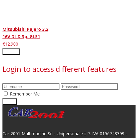
Mitsubishi Pajero 3.2
16V DI-D 3p. GLS1
€12.900
×
Close
Login to access different features
Remember Me
Car 2001 Multimarche Srl - Unipersonale :: P. IVA 0156748399 -