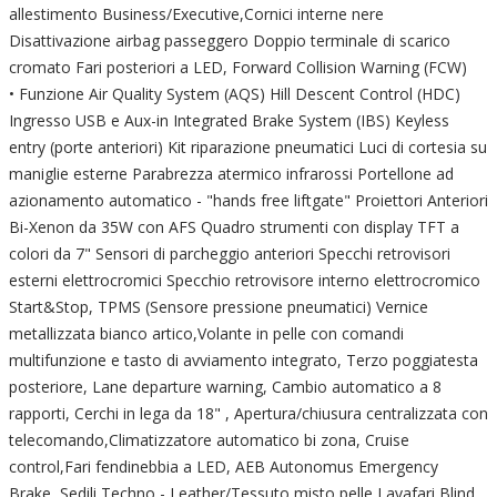
allestimento Business/Executive,Cornici interne nere
Disattivazione airbag passeggero Doppio terminale di scarico
cromato Fari posteriori a LED, Forward Collision Warning (FCW)
• Funzione Air Quality System (AQS) Hill Descent Control (HDC)
Ingresso USB e Aux-in Integrated Brake System (IBS) Keyless
entry (porte anteriori) Kit riparazione pneumatici Luci di cortesia su
maniglie esterne Parabrezza atermico infrarossi Portellone ad
azionamento automatico - "hands free liftgate" Proiettori Anteriori
Bi-Xenon da 35W con AFS Quadro strumenti con display TFT a
colori da 7" Sensori di parcheggio anteriori Specchi retrovisori
esterni elettrocromici Specchio retrovisore interno elettrocromico
Start&Stop, TPMS (Sensore pressione pneumatici) Vernice
metallizzata bianco artico,Volante in pelle con comandi
multifunzione e tasto di avviamento integrato, Terzo poggiatesta
posteriore, Lane departure warning, Cambio automatico a 8
rapporti, Cerchi in lega da 18" , Apertura/chiusura centralizzata con
telecomando,Climatizzatore automatico bi zona, Cruise
control,Fari fendinebbia a LED, AEB Autonomus Emergency
Brake, Sedili Techno - Leather/Tessuto misto pelle Lavafari Blind